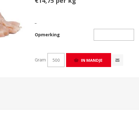
€14,75 per kg
_
Opmerking
Gram